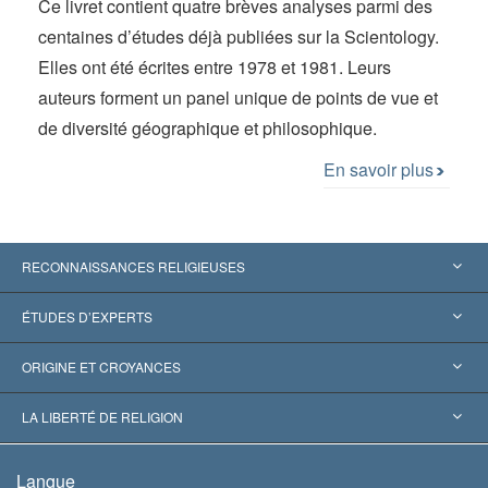
Ce livret contient quatre brèves analyses parmi des
centaines d’études déjà publiées sur la Scientology.
Elles ont été écrites entre 1978 et 1981. Leurs
auteurs forment un panel unique de points de vue et
de diversité géographique et philosophique.
En savoir plus
RECONNAISSANCES RELIGIEUSES
États-Unis
ÉTUDES D’EXPERTS
Reconnaissances internationales
Expertises par catégorie
ORIGINE ET CROYANCES
Décisions historiques
Les plus grands experts au monde
L. Ron Hubbard
LA LIBERTÉ DE RELIGION
Les buts de la Scientology
En quoi consiste la liberté de religion ?
Langue