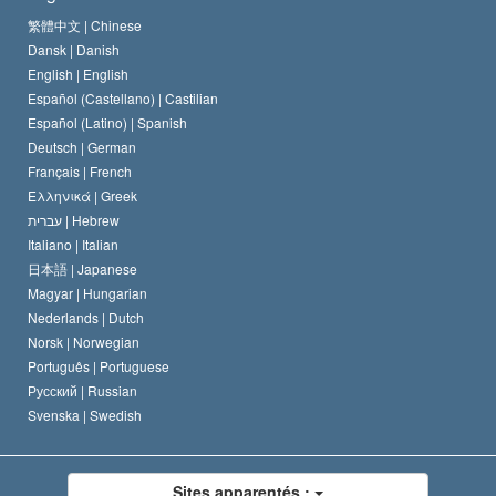
Le Credo de l’église de Scientology
Les normes internationales des droits de l’homme
繁體中文 |
Chinese
Dansk |
Danish
Le Code du scientologue
Proclamation sur la religion
English |
English
Español (Castellano) |
Castilian
David Miscavige
Español (Latino) |
Spanish
Deutsch |
German
Français |
French
Ελληνικά |
Greek
עברית |
Hebrew
Italiano |
Italian
日本語 |
Japanese
Magyar |
Hungarian
Nederlands |
Dutch
Norsk |
Norwegian
Português |
Portuguese
Русский |
Russian
Svenska |
Swedish
Sites apparentés :