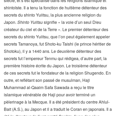
siècle, et s’est spécialisé dans les religions islamique et
shintoïste. Il a tenu la fonction de huitième détenteur des
secrets du shinto
Yuiitsu,
la plus ancienne religion du
Japon.
Shinto
Yuiitsu
signifie « la voie d’un seul Dieu
créateur du ciel et de la Terre ». Le premier détenteur des
secrets du shinto
Yuiitsu,
que l’on peut également appeler
secrets Tamanoya, fut Shoto-ku Taishi (le prince héritier de
Shotoku), il y a 1440 ans. Le deuxième détenteur des
secrets fut l’empereur Tenmu qui rédigea, d’autre part, la
première histoire écrite du Japon. Le troisième détenteur
de ces secrets fut le fondateur de la religion Shugendo. En
outre, et reflétant son passé de musulman, Haji
Muhammad al-Qaaim Safa Sawada a reçu le titre
islamique vénérable de Haji pour avoir terminé un
pèlerinage à la Mecque. Il a été président du centre Ahlul-
Bait (A.S.), au Japon et il a traduit le Coran en japonais. Il a