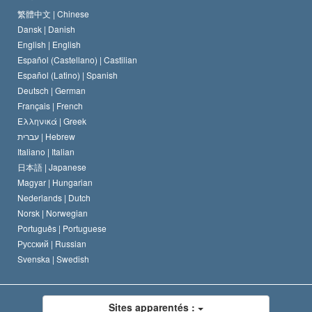
Le Credo de l’église de Scientology
Les normes internationales des droits de l’homme
繁體中文 |
Chinese
Dansk |
Danish
Le Code du scientologue
Proclamation sur la religion
English |
English
Español (Castellano) |
Castilian
David Miscavige
Español (Latino) |
Spanish
Deutsch |
German
Français |
French
Ελληνικά |
Greek
עברית |
Hebrew
Italiano |
Italian
日本語 |
Japanese
Magyar |
Hungarian
Nederlands |
Dutch
Norsk |
Norwegian
Português |
Portuguese
Русский |
Russian
Svenska |
Swedish
Sites apparentés :