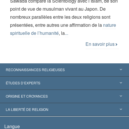
Sawada compare la Scientology avec l’Islam, de son
point de vue de musulman vivant au Japon. De
nombreux parallèles entre les deux religions sont
présentées, entre autres une affirmation de la
nature
spirituelle de l’humanité
, la
...
En savoir plus
RECONNAISSANCES RELIGIEUSES
États-Unis
ÉTUDES D’EXPERTS
Reconnaissances internationales
Expertises par catégorie
ORIGINE ET CROYANCES
Décisions historiques
Les plus grands experts au monde
L. Ron Hubbard
LA LIBERTÉ DE RELIGION
Les buts de la Scientology
En quoi consiste la liberté de religion ?
Langue