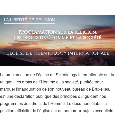
le
site
LA LIBERTÉ DE RELIGION
PROCLAMATION sur la religion,
les droits de l’Homme et la société
de
L’église de Scientology internationale
La proclamation de l’église de Scientology internationale sur la
religion, les droits de l’Homme et la société, publiée pour
marquer l’inauguration de son nouveau bureau de Bruxelles,
est une déclaration publique des principes qui guident nos
programmes des droits de l’Homme. Le document établit la
position officielle de l’église sur de nombreux sujets essentiels