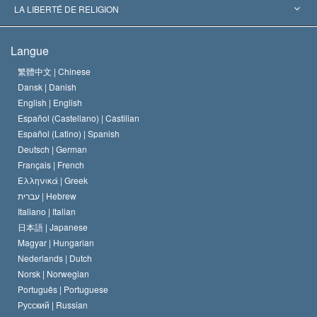
Décisions historiques
Les plus grands experts au monde
L. Ron Hubbard
LA LIBERTÉ DE RELIGION
Les buts de la Scientology
En quoi consiste la liberté de religion ?
Langue
Le Credo de l’église de Scientology
Les normes internationales des droits de l’homme
繁體中文 |
Chinese
Dansk |
Danish
Le Code du scientologue
Proclamation sur la religion
English |
English
Español (Castellano) |
Castilian
David Miscavige
Español (Latino) |
Spanish
Deutsch |
German
Français |
French
Ελληνικά |
Greek
עברית |
Hebrew
Italiano |
Italian
日本語 |
Japanese
Magyar |
Hungarian
Nederlands |
Dutch
Norsk |
Norwegian
Português |
Portuguese
Русский |
Russian