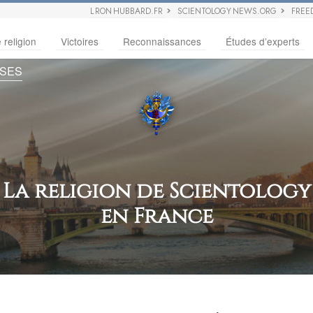
L RON HUBBARD.FR
SCIENTOLOGY NEWS.ORG
FREE
 religion
Victoires
Reconnaissances
Études d’experts
USES
La religion de Scientology
en France