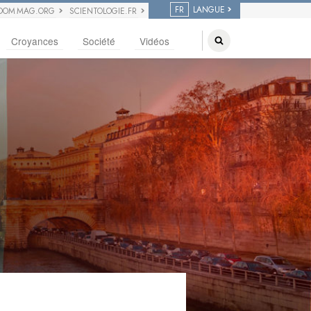
FR
LANGUE
DOM MAG.ORG
SCIENTOLOGIE.FR
Croyances
Société
Vidéos