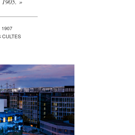
e 1905. »
 1907
S CULTES