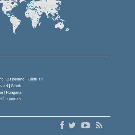
ol (Castellano) |
Castilian
νικά |
Greek
ar |
Hungarian
ий |
Russian