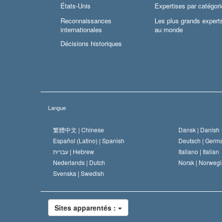
États-Unis
Expertises par catégori
Reconnaissances
Les plus grands expert
internationales
au monde
Décisions historiques
Langue
繁體中文 |
Chinese
Dansk |
Danish
Español (Latino) |
Spanish
Deutsch |
Germ
עברית |
Hebrew
Italiano |
Italian
Nederlands |
Dutch
Norsk |
Norwegi
Svenska |
Swedish
Sites apparentés :