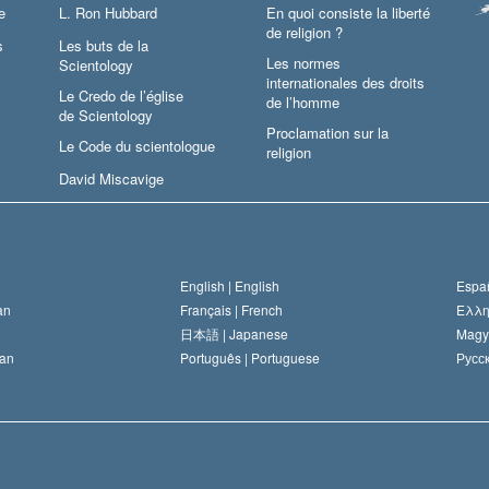
e
L. Ron Hubbard
En quoi consiste la liberté
de religion ?
s
Les buts de la
Les normes
Scientology
internationales des droits
Le Credo de l’église
de l’homme
de Scientology
Proclamation sur la
Le Code du scientologue
religion
David Miscavige
English |
English
Españ
an
Français |
French
Ελλη
日本語 |
Japanese
Magy
an
Português |
Portuguese
Русск