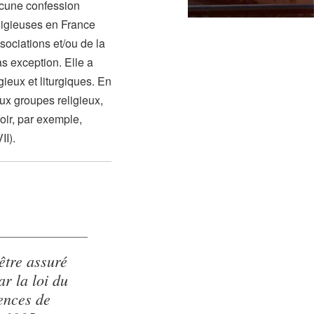
aucune confession
ligieuses en France
sociations et/ou de la
pas exception. Elle a
gieux et liturgiques. En
paux groupes religieux,
oir, par exemple,
II).
 être assuré
ar la loi du
gences de