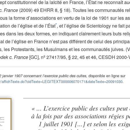
 constitutionnel de la laïcité en France, l’État ne reconnaît 
c. France
(2009) 49 EHRR 8, § 18). Toutes les communautés re
ous la forme d’associations en vertu de la loi de 1901 sur les as
*
tion de l’église et de l’État
, et l’église de Scientology ne fait 
es dans les deux formes, en indiquant clairement leurs buts reli
légal de l’église en France n’est pas différent de celui des princi
s, les Protestants, les Musulmans et les communautés juives. (V
dek c. France
[GC], nº 27417/95, § 22, 45 et 46, CESDH 2000‑V
disponible en ligne sur
2 janvier 1907 concernant l’exercice public des cultes,
v.fr/affichTexte.do?cidTexte=LEGITEXT000006070171&dateTexte=20091030
.
« ... L’exercice public des cultes peut
à la fois par des associations régies p
1 juillet 1901 [...] et selon les exi