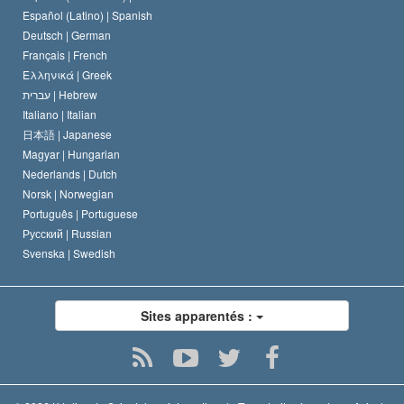
David Miscavige
Español (Latino) |
Spanish
Deutsch |
German
Français |
French
Ελληνικά |
Greek
עברית |
Hebrew
Italiano |
Italian
日本語 |
Japanese
Magyar |
Hungarian
Nederlands |
Dutch
Norsk |
Norwegian
Português |
Portuguese
Русский |
Russian
Svenska |
Swedish
Sites apparentés :