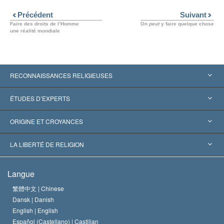
Précédent
Suivant
Faire des droits de l’Homme
On
peut
y faire quelque chose
une réalité mondiale
RECONNAISSANCES RELIGIEUSES
États-Unis
ÉTUDES D’EXPERTS
Reconnaissances internationales
Expertises par catégorie
ORIGINE ET CROYANCES
Décisions historiques
Les plus grands experts au monde
L. Ron Hubbard
LA LIBERTÉ DE RELIGION
Les buts de la Scientology
En quoi consiste la liberté de religion ?
Langue
Le Credo de l’église de Scientology
Les normes internationales des droits de l’homme
繁體中文 |
Chinese
Dansk |
Danish
Le Code du scientologue
Proclamation sur la religion
English |
English
Español (Castellano) |
Castilian