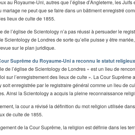
eux au Royaume-Uni, autres que l’église d’Angleterre, les Juifs e
u mariage ne peut que se faire dans un bâtiment enregistré com
les lieux de culte de 1855.
de l’église de Scientology n’a pas réussi à persuader le registr
 de Scientology de Londres de sorte qu’elle puisse y être mariée
revue sur le plan juridique.
Cour Suprême du Royaume-Uni a reconnu le statut religieux
le de l’église de Scientology de Londres « est un lieu de rencont
la loi sur l’enregistrement des lieux de culte ». La Cour Suprême
 soit enregistrée par le registraire général comme un lieu de cul
s. Ainsi la Scientology a acquis la pleine reconnaissance reli
ment, la cour a révisé la définition du mot religion utilisée dans 
eux de culte de 1855.
ement de la Cour Suprême, la religion est définie dans les ter