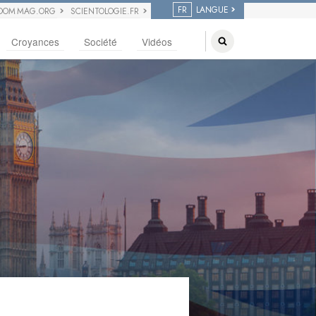
FR
LANGUE
DOM MAG.ORG
SCIENTOLOGIE.FR
Croyances
Société
Vidéos