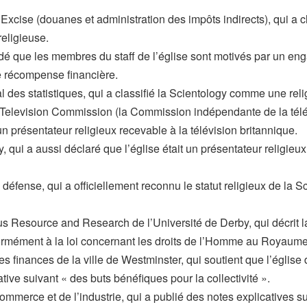
cise (douanes et administration des impôts indirects), qui a c
religieuse.
cidé que les membres du staff de l’église sont motivés par un en
e récompense financière.
 des statistiques, qui a classifié la Scientology comme une reli
elevision Commission (la Commission indépendante de la télév
 un présentateur religieux recevable à la télévision britannique.
, qui a aussi déclaré que l’église était un présentateur religieux
 défense, qui a officiellement reconnu le statut religieux de la 
us Resource and Research de l’Université de Derby, qui décrit
ormément à la loi concernant les droits de l’Homme au Royaume
s finances de la ville de Westminster, qui soutient que l’église
ative suivant « des buts bénéfiques pour la collectivité ».
ommerce et de l’industrie, qui a publié des notes explicatives s