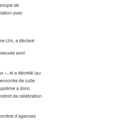
 groupe de
elation avec
e-Uni, a déclaré :
 preuves sont
ux », et a décrété (au
rencontre de culte
r Suprême a donc
ndroit de célébration
n nombre d’agences