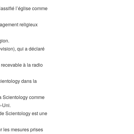
lassifié l’église comme
gagement religieux
gion.
ision), qui a déclaré
 recevable à la radio
Scientology dans la
 la Scientology comme
-Uni.
 de Scientology est une
ur les mesures prises