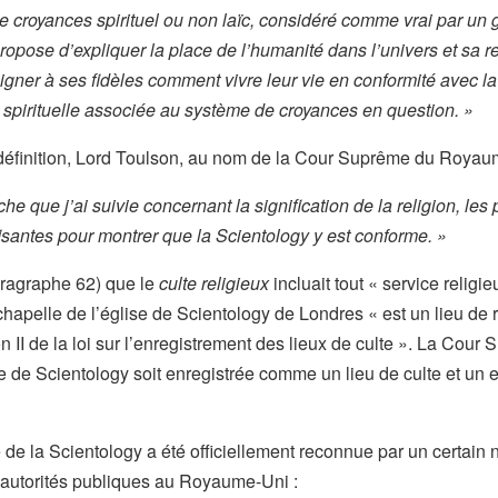
 croyances spirituel ou non laïc, considéré comme vrai par un
propose d’expliquer la place de l’humanité dans l’univers et sa r
seigner à ses fidèles comment vivre leur vie en conformité avec la
pirituelle associée au système de croyances en question. »
 définition, Lord Toulson, au nom de la Cour Suprême du Royaum
he que j’ai suivie concernant la signification de la religion, les
santes pour montrer que la Scientology y est conforme. »
aragraphe 62) que le
culte religieux
incluait tout « service religie
hapelle de l’église de Scientology de Londres « est un lieu de 
on II de la loi sur l’enregistrement des lieux de culte ». La Cou
 de Scientology soit enregistrée comme un lieu de culte et un e
se de la Scientology a été officiellement reconnue par un certai
autorités publiques au Royaume-Uni :