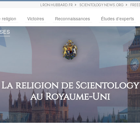
L RON HUBBARD.FR
SCIENTOLOGY NEWS.ORG
FREE
 religion
Victoires
Reconnaissances
Études d’experts
USES
La religion de Scientology
au Royaume-Uni