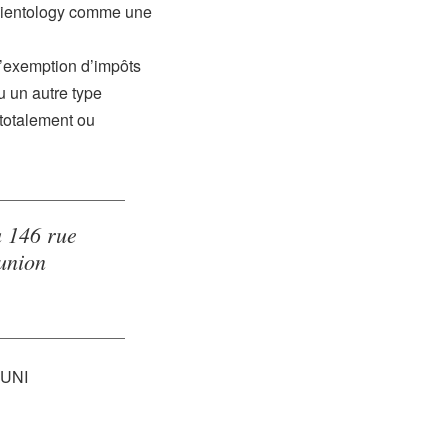
 Scientology comme une
 d’exemption d’impôts
u un autre type
 totalement ou
u 146 rue
éunion
UNI