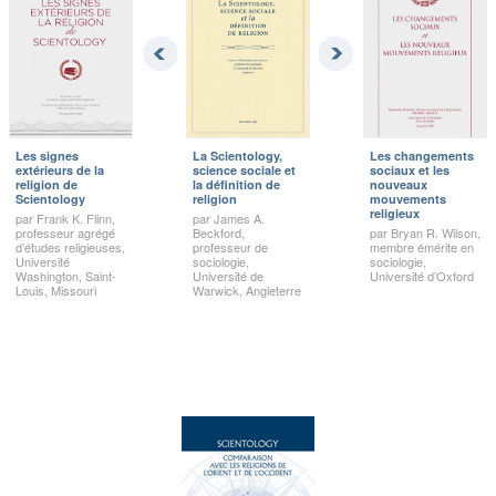
Les signes
La Scientology,
Les changements
extérieurs de la
science sociale et
sociaux et les
religion de
la définition de
nouveaux
Scientology
religion
mouvements
religieux
par Frank K. Flinn,
par James A.
professeur agrégé
Beckford,
par Bryan R. Wilson,
d’études religieuses,
professeur de
membre émérite en
Université
sociologie,
sociologie,
Washington, Saint-
Université de
Université d’Oxford
Louis, Missouri
Warwick, Angleterre