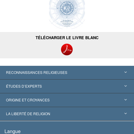
TÉLÉCHARGER LE LIVRE BLANC
RECONNAISSANCES RELIGIEUSES
États-Unis
ÉTUDES D’EXPERTS
Reconnaissances internationales
Expertises par catégorie
ORIGINE ET CROYANCES
Décisions historiques
Les plus grands experts au monde
L. Ron Hubbard
LA LIBERTÉ DE RELIGION
Les buts de la Scientology
En quoi consiste la liberté de religion ?
Langue