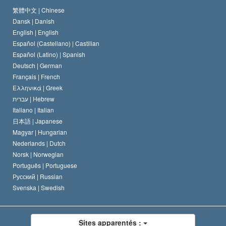
Le Credo de l’église de Scientology
Les normes internationales des droits de l’homme
繁體中文 |
Chinese
Dansk |
Danish
Le Code du scientologue
Proclamation sur la religion
English |
English
Español (Castellano) |
Castilian
David Miscavige
Español (Latino) |
Spanish
Deutsch |
German
Français |
French
Ελληνικά |
Greek
עברית |
Hebrew
Italiano |
Italian
日本語 |
Japanese
Magyar |
Hungarian
Nederlands |
Dutch
Norsk |
Norwegian
Português |
Portuguese
Русский |
Russian
Svenska |
Swedish
Sites apparentés :