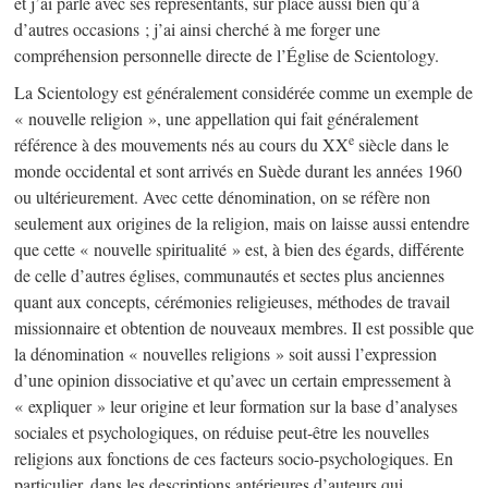
et j’ai parlé avec ses représentants, sur place aussi bien qu’à
d’autres occasions ; j’ai ainsi cherché à me forger une
compréhension personnelle directe de l’Église de Scientology.
La Scientology est généralement considérée comme un exemple de
« nouvelle religion », une appellation qui fait généralement
e
référence à des mouvements nés au cours du XX
siècle dans le
monde occidental et sont arrivés en Suède durant les années 1960
ou ultérieurement. Avec cette dénomination, on se réfère non
seulement aux origines de la religion, mais on laisse aussi entendre
que cette « nouvelle spiritualité » est, à bien des égards, différente
de celle d’autres églises, communautés et sectes plus anciennes
quant aux concepts, cérémonies religieuses, méthodes de travail
missionnaire et obtention de nouveaux membres. Il est possible que
la dénomination « nouvelles religions » soit aussi l’expression
d’une opinion dissociative et qu’avec un certain empressement à
« expliquer » leur origine et leur formation sur la base d’analyses
sociales et psychologiques, on réduise peut-être les nouvelles
religions aux fonctions de ces facteurs socio-psychologiques. En
particulier, dans les descriptions antérieures d’auteurs qui