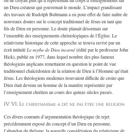
on ne croyait plus qu’il représentait un corps d’enseignements sur
un Dieu-créateur qui gouvernait le monde. L’impact grandissant
des travaux de Rudolph Bultmann a eu pour effet de faire naître de
nouveaux doutes sur le concept traditionnel de Jésus en tant que
fils de Dieu en personne. Le doute planait désormais sur
l’ensemble des enseignements christologiques de l’Église. Le
relativisme historique de cette approche se trouva ravivé par un
écrit intitulé
Le mythe de Dieu incarné
(édité par le professeur John
Hick), publié en 1977, dans lequel nombre des plus fameux
théologiens anglicans remettaient en question le point de vue
traditionnel chalcédonien de la relation de Dieu à l’Homme qu’était
Jésus. Les théologiens modernes trouvaient difficile de croire que
Dieu était devenu un homme de la manière représentée par
l’enseignement chrétien au cours des quinze siècles passés.
IV. VI. Le christianisme a dit ne pas être une religion
Ces divers courants d’argumentation théologique (le rejet
précédemment exposé du concept d’un Dieu en personne,
l’abandon du théisme, la nouvelle considération du relativisme de