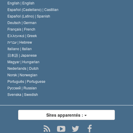
Le Code du scientologue
Proclamation sur la religion
English |
English
Español (Castellano) |
Castilian
David Miscavige
Español (Latino) |
Spanish
Deutsch |
German
Français |
French
Ελληνικά |
Greek
עברית |
Hebrew
Italiano |
Italian
日本語 |
Japanese
Magyar |
Hungarian
Nederlands |
Dutch
Norsk |
Norwegian
Português |
Portuguese
Русский |
Russian
Svenska |
Swedish
Sites apparentés :