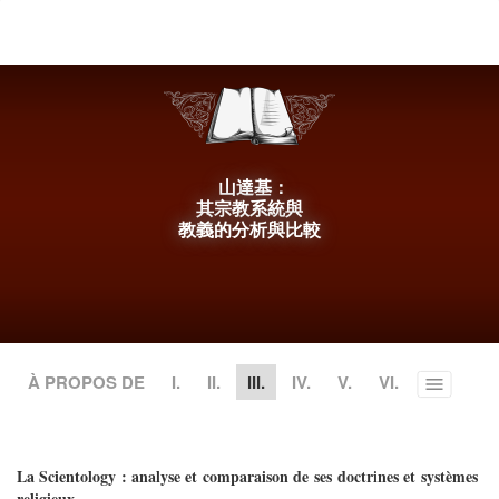
le
site
山達基：
其宗教系統與
教義的分析與比較
À PROPOS DE
I.
II.
III.
IV.
V.
VI.
Toggle
menu
La Scientology : analyse et comparaison de ses doctrines et systèmes
religieux