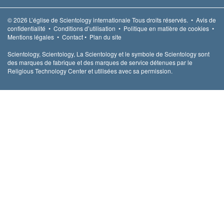
© 2026
L’église de Scientology internationale
Tous droits réservés.
•
Avis de
confidentialité
•
Conditions d’utilisation
•
Politique en matière de cookies
•
Mentions légales
•
Contact
•
Plan du site
Scientology, Scientology, La Scientology et le symbole de Scientology sont
des marques de fabrique et des marques de service détenues par le
Religious Technology Center et utilisées avec sa permission.