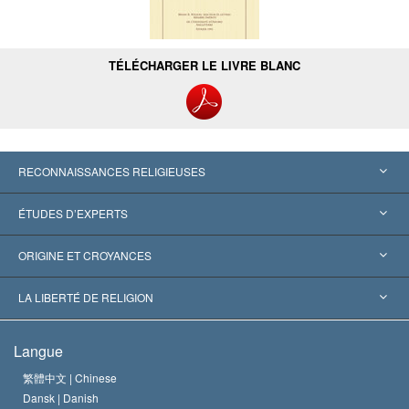
TÉLÉCHARGER LE LIVRE BLANC
RECONNAISSANCES RELIGIEUSES
États-Unis
ÉTUDES D’EXPERTS
Reconnaissances internationales
Expertises par catégorie
ORIGINE ET CROYANCES
Décisions historiques
Les plus grands experts au monde
L. Ron Hubbard
LA LIBERTÉ DE RELIGION
Les buts de la Scientology
En quoi consiste la liberté de religion ?
Langue
Le Credo de l’église de Scientology
Les normes internationales des droits de l’homme
繁體中文 |
Chinese
Dansk |
Danish