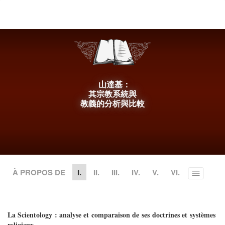
le
site
山達基：
其宗教系統與
教義的分析與比較
À PROPOS DE
I.
II.
III.
IV.
V.
VI.
Toggle
menu
La Scientology : analyse et comparaison de ses doctrines et systèmes
religieux