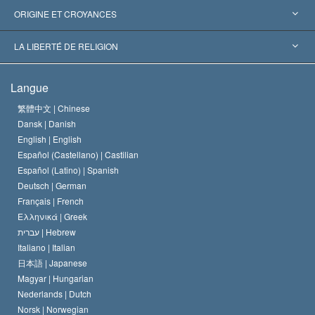
Reconnaissances internationales
Expertises par catégorie
ORIGINE ET CROYANCES
Décisions historiques
Les plus grands experts au monde
L. Ron Hubbard
LA LIBERTÉ DE RELIGION
Les buts de la Scientology
En quoi consiste la liberté de religion ?
Langue
Le Credo de l’église de Scientology
Les normes internationales des droits de l’homme
繁體中文 |
Chinese
Dansk |
Danish
Le Code du scientologue
Proclamation sur la religion
English |
English
Español (Castellano) |
Castilian
David Miscavige
Español (Latino) |
Spanish
Deutsch |
German
Français |
French
Ελληνικά |
Greek
עברית |
Hebrew
Italiano |
Italian
日本語 |
Japanese
Magyar |
Hungarian
Nederlands |
Dutch
Norsk |
Norwegian