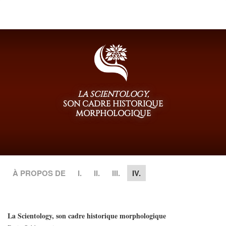
le
site
LA SCIENTOLOGY,
SON CADRE HISTORIQUE
MORPHOLOGIQUE
À PROPOS DE
I.
II.
III.
IV.
La Scientology, son cadre historique morphologique