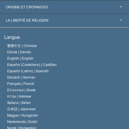
Reconnaissances internationales
Expertises par catégorie
ORIGINE ET CROYANCES
Décisions historiques
Les plus grands experts au monde
L. Ron Hubbard
LA LIBERTÉ DE RELIGION
Les buts de la Scientology
En quoi consiste la liberté de religion ?
Langue
Le Credo de l’église de Scientology
Les normes internationales des droits de l’homme
繁體中文 |
Chinese
Dansk |
Danish
Le Code du scientologue
Proclamation sur la religion
English |
English
Español (Castellano) |
Castilian
David Miscavige
Español (Latino) |
Spanish
Deutsch |
German
Français |
French
Ελληνικά |
Greek
עברית |
Hebrew
Italiano |
Italian
日本語 |
Japanese
Magyar |
Hungarian
Nederlands |
Dutch
Norsk |
Norwegian