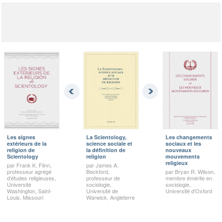
Les signes
La Scientology,
Les changements
extérieurs de la
science sociale et
sociaux et les
religion de
la définition de
nouveaux
Scientology
religion
mouvements
religieux
par Frank K. Flinn,
par James A.
professeur agrégé
Beckford,
par Bryan R. Wilson,
d’études religieuses,
professeur de
membre émérite en
Université
sociologie,
sociologie,
Washington, Saint-
Université de
Université d’Oxford
Louis, Missouri
Warwick, Angleterre