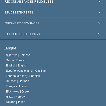
RECONNAISSANCES RELIGIEUSES
États-Unis
ÉTUDES D’EXPERTS
Reconnaissances internationales
Expertises par catégorie
ORIGINE ET CROYANCES
Décisions historiques
Les plus grands experts au monde
L. Ron Hubbard
LA LIBERTÉ DE RELIGION
Les buts de la Scientology
En quoi consiste la liberté de religion ?
Langue
Le Credo de l’église de Scientology
Les normes internationales des droits de l’homme
繁體中文 |
Chinese
Dansk |
Danish
Le Code du scientologue
Proclamation sur la religion
English |
English
Español (Castellano) |
Castilian
David Miscavige
Español (Latino) |
Spanish
Deutsch |
German
Français |
French
Ελληνικά |
Greek
עברית |
Hebrew
Italiano |
Italian