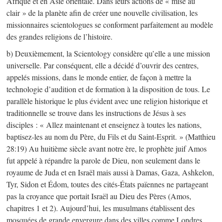
Afrique et en Asie orientale. Dans leurs actions de « mise au
clair » de la planète afin de créer une nouvelle civilisation, les
missionnaires scientologues se conforment parfaitement au modèle
des grandes religions de l’histoire.
b) Deuxièmement, la Scientology considère qu’elle a une mission
universelle. Par conséquent, elle a décidé d’ouvrir des centres,
appelés missions, dans le monde entier, de façon à mettre la
technologie d’audition et de formation à la disposition de tous. Le
parallèle historique le plus évident avec une religion historique et
traditionnelle se trouve dans les instructions de Jésus à ses
disciples : « Allez maintenant et enseignez à toutes les nations,
baptisez-les au nom du Père, du Fils et du Saint-Esprit. » (Matthieu
28:19) Au huitième siècle avant notre ère, le prophète juif Amos
fut appelé à répandre la parole de Dieu, non seulement dans le
royaume de Juda et en Israël mais aussi à Damas, Gaza, Ashkelon,
Tyr, Sidon et Édom, toutes des cités-États païennes ne partageant
pas la croyance que portait Israël au Dieu des Pères (Amos,
chapitres 1 et 2). Aujourd’hui, les musulmans établissent des
mosquées de grande envergure dans des villes comme Londres,