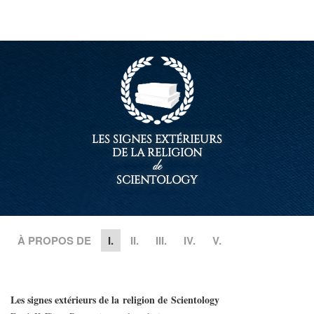
le
site
LES SIGNES EXTÉRIEURS
DE LA RELIGION
de
SCIENTOLOGY
À PROPOS DE
I.
II.
III.
IV.
V.
Les signes extérieurs de la religion de Scientology