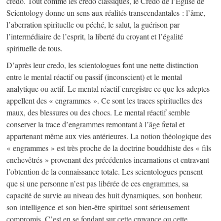
credo. Tout comme les credo classiques, le Credo de l’Église de
Scientology donne un sens aux réalités transcendantales : l’âme,
l’aberration spirituelle ou péché, le salut, la guérison par
l’intermédiaire de l’esprit, la liberté du croyant et l’égalité
spirituelle de tous.
D’après leur credo, les scientologues font une nette distinction
entre le mental réactif ou passif (inconscient) et le mental
analytique ou actif. Le mental réactif enregistre ce que les adeptes
appellent des « engrammes ». Ce sont les traces spirituelles des
maux, des blessures ou des chocs. Le mental réactif semble
conserver la trace d’engrammes remontant à l’âge fœtal et
appartenant même aux vies antérieures. La notion théologique des
« engrammes » est très proche de la doctrine bouddhiste des « fils
enchevêtrés » provenant des précédentes incarnations et entravant
l’obtention de la connaissance totale. Les scientologues pensent
que si une personne n’est pas libérée de ces engrammes, sa
capacité de survie au niveau des huit dynamiques, son bonheur,
son intelligence et son bien-être spirituel sont sérieusement
compromis. C’est en se fondant sur cette croyance ou cette