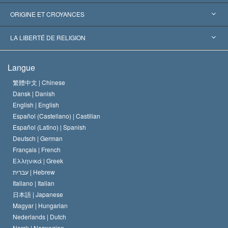
Reconnaissances internationales
Expertises par catégorie
ORIGINE ET CROYANCES
Décisions historiques
Les plus grands experts au monde
L. Ron Hubbard
LA LIBERTÉ DE RELIGION
Les buts de la Scientology
En quoi consiste la liberté de religion ?
Langue
Le Credo de l’église de Scientology
Les normes internationales des droits de l’homme
繁體中文 |
Chinese
Dansk |
Danish
Le Code du scientologue
Proclamation sur la religion
English |
English
Español (Castellano) |
Castilian
David Miscavige
Español (Latino) |
Spanish
Deutsch |
German
Français |
French
Ελληνικά |
Greek
עברית |
Hebrew
Italiano |
Italian
日本語 |
Japanese
Magyar |
Hungarian
Nederlands |
Dutch
Norsk |
Norwegian