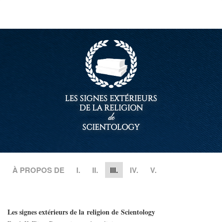
le
site
LES SIGNES EXTÉRIEURS
DE LA RELIGION
de
SCIENTOLOGY
À PROPOS DE
I.
II.
III.
IV.
V.
Les signes extérieurs de la religion de Scientology