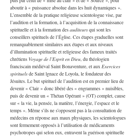
puis par celui de « mise au clair » et de « Source », pour
aboutir à « puissance absolue dans les huit dynamiques ».
L’ensemble de la pratique religieuse scientologue vise, par
l’audition et la formation, à l’acquisition de la connaissance
spirituelle et à la formation des
auditeurs
qui sont les
conseillers spirituels de l’Église. Ces étapes graduelles sont
remarquablement similaires aux étapes et aux niveaux
d’illumination spirituelle et religieuse des fameux traités
chrétiens
Voyage de l’Esprit en Dieu
, du théologien
franciscain médiéval Saint Bonaventure, et aux
Exercices
spirituels
de Saint lgnace de Loyola, le fondateur des
Jésuites. Le but spirituel de l’audition est en premier lieu de
devenir « Clair » donc libéré des « engrammes » nuisibles,
puis de devenir un « Thétan Opérant » (OT) complet, cause
sur « la vie, la pensée, la matière, l’énergie, l’espace et le
temps ». Même s’ils ne s’opposent pas à la consultation de
médecins en réponse aux maux physiques, les scientologues
sont fermement opposés à l’utilisation de médicaments
psychotropes qui selon eux, entravent la guérison spirituelle