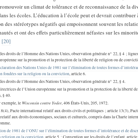
romouvoir un climat de tolérance et de reconnaissance de la div
dans les écoles. L’éducation à l’école peut et devrait contribuer 
on des stéréotypes négatifs qui empoisonnent souvent les relati
utés et ont des effets particulièrement néfastes sur les minorit
.
[20]
es droits de l’Homme des Nations Unies, observation générale n° 22, § 4 ; lignes
ropéenne sur la promotion et la protection de la liberté de religion ou de convicti
claration des Nations Unies de 1981 sur l’élimination de toutes formes d’intoléra
n fondées sur la religion ou la conviction
, article 6.
es droits de l’Homme des Nations Unies, observation générale n° 22, § 4.
rectrices de l’Union européenne sur la promotion et la protection de la liberté de
, § 40.
Wisconsin contre Yoder
r exemple, le
, 406 États-Unis, 205, 1972.
8(4), Pacte international relatif aux droits civils et politiques ; article 13(3), Pact
 relatif aux droits économiques, sociaux et culturels, compris dans la Charte inter
Homme.
ion de 1981 de l’ONU sur l’élimination de toutes formes d’intolérance et de disc
a religion ou la conviction
, article 5 ; Convention sur les droits de l’enfant, article