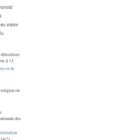
ersité
à
ons entre
és
 directrices
on, § 13.
nce et de
 religion ou
e
nationale des
rimination
 14(2) ;