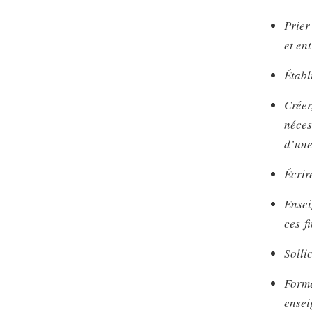
Prier
et ent
Établ
Créer
néces
d’une
Écrir
Ensei
ces fi
Solli
Forme
ensei