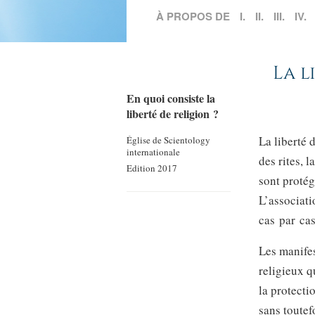
À PROPOS DE
I.
II.
III.
IV.
La l
En quoi consiste la
liberté de religion ?
La liberté 
Église de Scientology
internationale
des rites, 
Edition 2017
sont protég
L’associati
cas par ca
Les manifes
religieux q
la protecti
sans toutefo