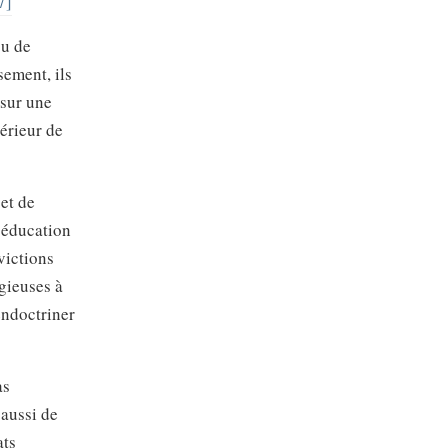
7]
ou de
sement, ils
 sur une
périeur de
et de
l’éducation
victions
gieuses à
endoctriner
as
 aussi de
ats