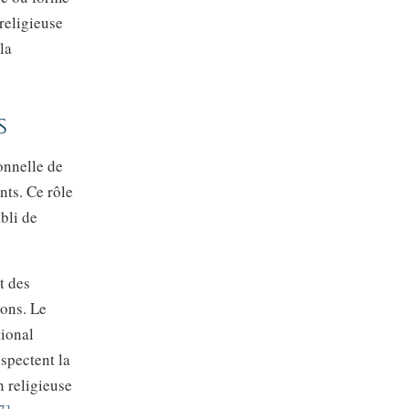
 religieuse
la
s
ionnelle de
nts. Ce rôle
bli de
t des
ions. Le
tional
espectent la
n religieuse