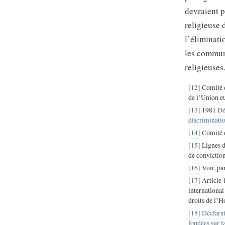
devraient p
religieuse 
l’éliminati
les communa
religieuses
[12]
Comité d
de l’Union eu
[13]
1981
Dé
discriminatio
[14]
Comité d
[15]
Lignes di
de conviction
[16]
Voir, pa
[17]
Article 1
international
droits de l’
[18]
Déclarat
fondées sur l