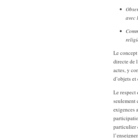
Obser
avec 
Commu
relig
Le concept 
directe de 
actes, y co
d’objets et
Le respect 
seulement d
exigences a
participati
particulier
l’enseigne