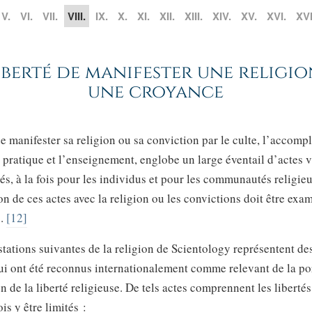
V.
VI.
VII.
VIII.
IX.
X.
XI.
XII.
XIII.
XIV.
XV.
XVI.
XVI
iberté de manifester une religi
une croyance
de manifester sa religion ou sa conviction par le culte, l’accomp
la pratique et l’enseignement, englobe un large éventail d’actes v
és, à la fois pour les individus et pour les communautés religieu
on de ces actes avec la religion ou les convictions doit être exa
s.
[12]
tations suivantes de la religion de Scientology représentent de
ui ont été reconnus internationalement comme relevant de la por
on de la liberté religieuse. De tels actes comprennent les libertés
is y être limités :