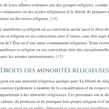
te de leurs affaires courantes par des groupes religieux, comme l
es séminaires ou des écoles religieuses et la liberté de préparer e
tions ou des textes religieux.
[14]
de manifester sa religion ou sa conviction inclut aussi le droit d
nt sa religion ou ses convictions avec d’autres, sans être sujet 
on de l’État ou d’une autre communauté religieuse. Toute restri
manifester sa religion ou ses convictions doit être exceptionnelle
avec les normes internationales.
[15]
Droits des minorités religieuses
gion est une minorité religieuse quelque part. La liberté de rel
consiste également à montrer de la considération et du respect 
ppartenant à des minorités religieuses. Ces personnes ont le dro
 culture, de professer et de pratiquer leur propre religion et d’uti
age, en privé ou en public, librement et sans aucune interféren