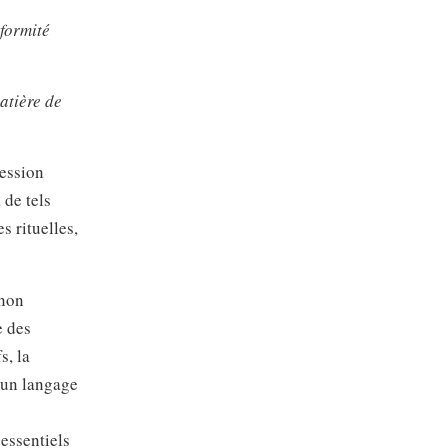
nformité
atière de
ression
 de tels
s rituelles,
 non
e des
s, la
d’un langage
essentiels