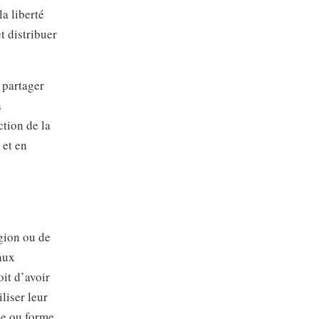
a liberté
t distribuer
e partager
à
ction de la
 et en
igion ou de
aux
it d’avoir
liser leur
ce ou forme