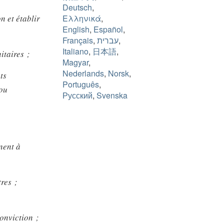
Deutsch
,
n et établir
Ελληνικά
,
English
,
Español
,
Français
,
עברית
,
Italiano
,
日本語
,
itaires ;
Magyar
,
Nederlands
,
Norsk
,
ts
Português
,
 ou
Русский
,
Svenska
nent à
tres ;
conviction ;