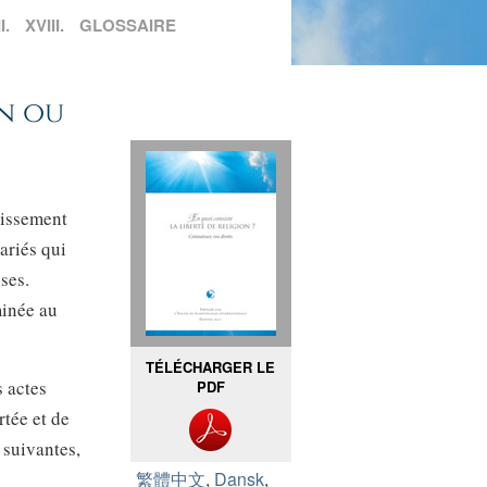
I.
XVIII.
GLOSSAIRE
on ou
lissement
ariés qui
ses.
minée au
TÉLÉCHARGER LE
s actes
PDF
tée et de
 suivantes,
繁體中文
,
Dansk
,