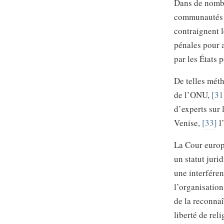
Dans de nombre
communautés re
contraignent 
pénales pour a
par les États 
De telles mét
de l’ONU,
[31
d’experts sur 
Venise,
[33]
l
La Cour europ
un statut juri
une interféren
l’organisation
de la reconnaî
liberté de rel