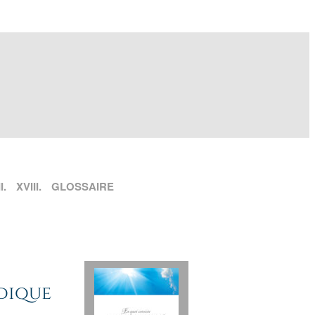
I.
XVIII.
GLOSSAIRE
dique