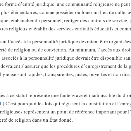
e forme d’entité juridique, une communauté religieuse ne peut
s plus élémentaires, comme posséder ou louer un lieu de culte, a
que, embaucher du personnel, rédiger des contrats de service, p
extes religieux et établir des services caritatifs éducatifs et co
sant l’accès à la personnalité juridique devraient être organisée
iberté de religion ou de conviction. Au minimum, l’accès aux droi
ssociés à la personnalité juridique devrait être disponible sans 
 devraient s’assurer que les procédures d’enregistrement de la 
eligieuse sont rapides, transparentes, justes, ouvertes et non dis
ès à ce statut représente une faute grave et inadmissible du droit
0]
C’est pourquoi les lois qui régissent la constitution et l’enr
religieuses représentent un point de référence important pour l
iberté de religion dans un État donné.