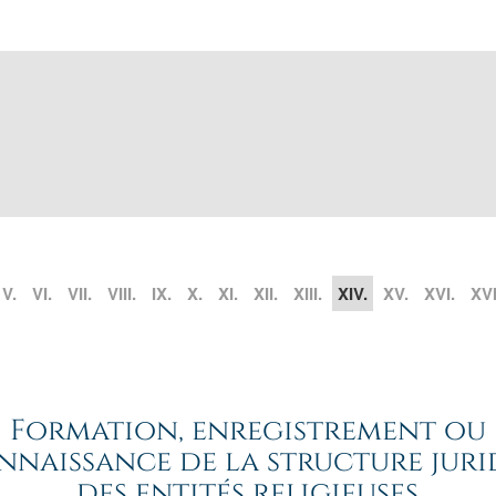
V.
VI.
VII.
VIII.
IX.
X.
XI.
XII.
XIII.
XIV.
XV.
XVI.
XVI
Formation, enregistrement ou
nnaissance de la structure juri
des entités religieuses