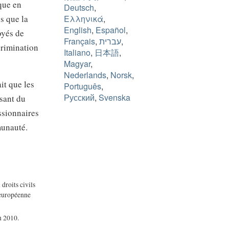
que en
Deutsch
,
s que la
Ελληνικά
,
English
,
Español
,
oyés de
Français
,
עברית
,
crimination
Italiano
,
日本語
,
Magyar
,
Nederlands
,
Norsk
,
it que les
Português
,
Русский
,
Svenska
isant du
ssionnaires
munauté.
droits civils
 européenne
n 2010.