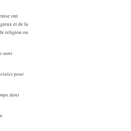
enise ont
gieux et de la
 de religion ou
on sans
orisées pour
temps dans
la