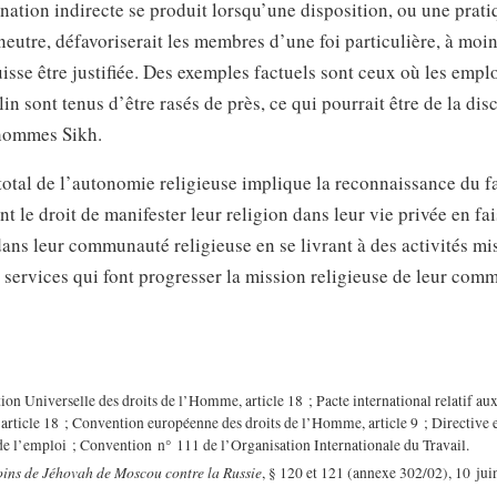
nation indirecte se produit lorsqu’une disposition, ou une prati
eutre, défavoriserait les membres d’une foi particulière, à moin
isse être justifiée. Des exemples factuels sont ceux où les empl
in sont tenus d’être rasés de près, ce qui pourrait être de la dis
 hommes Sikh.
total de l’autonomie religieuse implique la reconnaissance du fa
nt le droit de manifester leur religion dans leur vie privée en fa
ans leur communauté religieuse en se livrant à des activités mi
 services qui font progresser la mission religieuse de leur com
on Universelle des droits de l’Homme, article 18 ; Pacte international relatif aux 
, article 18 ; Convention européenne des droits de l’Homme, article 9 ; Directive
 de l’emploi ; Convention n° 111 de l’Organisation Internationale du Travail.
ins de Jéhovah de Moscou contre la Russie
, § 120 et 121 (annexe 302/02), 10 jui