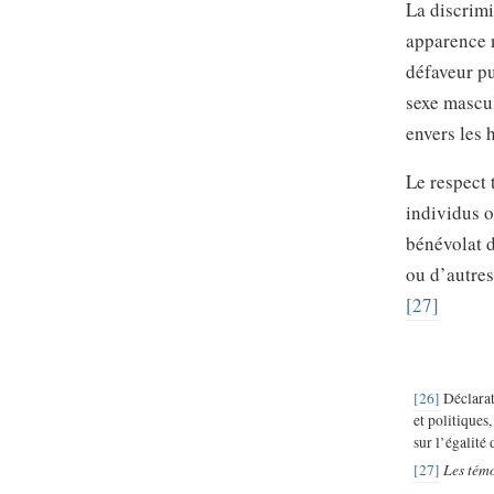
La discrimi
apparence n
défaveur pu
sexe mascul
envers les
Le respect 
individus o
bénévolat d
ou d’autres
[27]
[26]
Déclarati
et politiques
sur l’égalité
Les témo
[27]