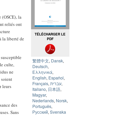
e (OSCE), la
t reliés ont
ucture
TÉLÉCHARGER LE
 la liberté de
PDF
s susceptible
繁體中文
,
Dansk
,
le culte,
Deutsch
,
vidus ne
Ελληνικά
,
English
,
Español
,
 soient
Français
,
עברית
,
r leurs
Italiano
,
日本語
,
Magyar
,
Nederlands
,
Norsk
,
ssance des
Português
,
Русский
,
Svenska
uses. Sans