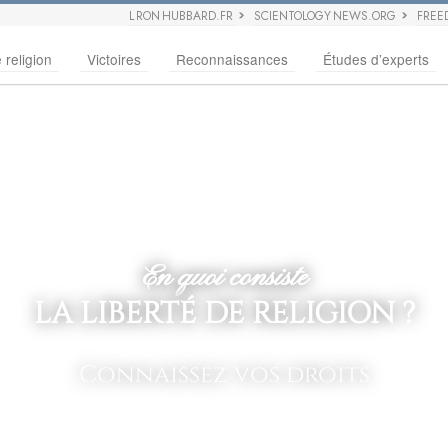
L RON HUBBARD.FR
SCIENTOLOGY NEWS.ORG
FREE
 religion
Victoires
Reconnaissances
Études d’experts
En quoi consiste
LA LIBERTÉ DE RELIGION ?
Connaissez vos droits