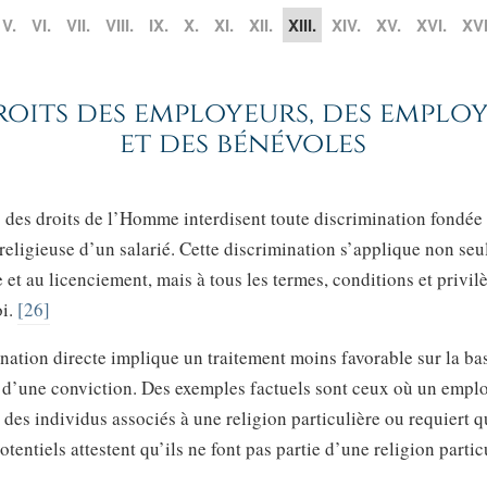
V.
VI.
VII.
VIII.
IX.
X.
XI.
XII.
XIII.
XIV.
XV.
XVI.
XVI
roits des employeurs, des employ
et des bénévoles
des droits de l’Homme interdisent toute discrimination fondée 
religieuse d’un salarié. Cette discrimination s’applique non se
et au licenciement, mais à tous les termes, conditions et privil
i.
[26]
nation directe implique un traitement moins favorable sur la ba
 d’une conviction. Des exemples factuels sont ceux où un empl
des individus associés à une religion particulière ou requiert q
tentiels attestent qu’ils ne font pas partie d’une religion partic