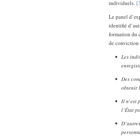
individuels.
[
Le panel d’exp
identifié d’au
formation du ca
de conviction 
Les indi
enregistr
Des cond
obtenir 
Il n’est
l’État p
D’autres
personna