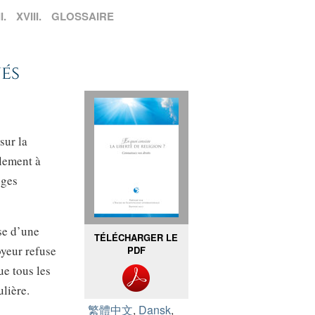
I.
XVIII.
GLOSSAIRE
és
sur la
ulement à
èges
se d’une
TÉLÉCHARGER LE
oyeur refuse
PDF
ue tous les
ulière.
繁體中文
,
Dansk
,