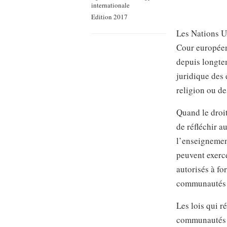
internationale
Edition 2017
Les Nations Un
Cour européen
depuis longte
juridique des 
religion ou de
Quand le droit
de réfléchir a
l’enseignement
peuvent exerce
autorisés à fo
communautés r
Les lois qui r
communautés r