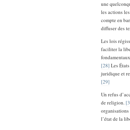
une quelconqu
les actions le
compte en ban
diffuser des t
Les lois régis
faciliter la l
fondamentaux a
[28]
Les États
juridique et r
[29]
Un refus d’acc
de religion.
[3
organisations 
l’état de la l