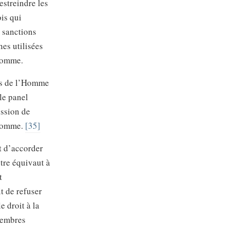
estreindre les
ois qui
 sanctions
es utilisées
’Homme.
ts de l’Homme
le panel
ission de
’Homme.
[35]
t d’accorder
utre équivaut à
t
t de refuser
e droit à la
membres