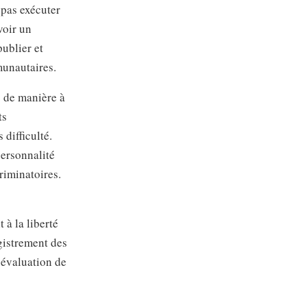
 pas exécuter
voir un
ublier et
mmunautaires.
s de manière à
ts
difficulté.
personnalité
criminatoires.
 à la liberté
egistrement des
’évaluation de