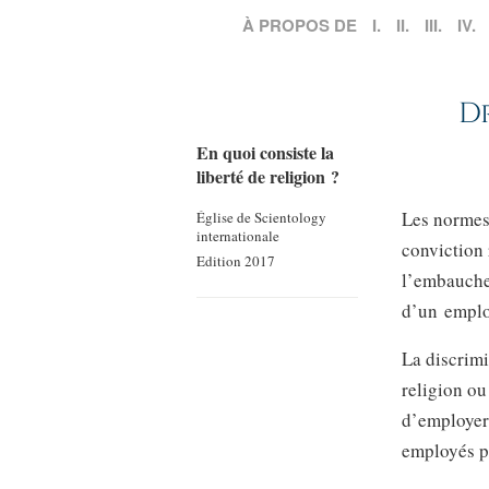
À PROPOS DE
I.
II.
III.
IV.
D
En quoi consiste la
liberté de religion ?
Les normes 
Église de Scientology
internationale
conviction 
Edition 2017
l’embauche 
d’un emplo
La discrimi
religion ou
d’employer 
employés po