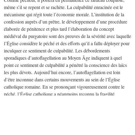
même s’il se repent et se rachète. La culpabilité enracinée est le
mécanisme qui régit toute l’économie morale. L’institution de la
confession auprès d’un prêtre, le développement d’une procédure
élaborée de pénitence et plus tard l’élaboration du concept
médiéval du purgatoire sont des preuves de la sévérité avec laquelle
l’Église considère le péché et des efforts qu’il a fallu déployer pour
inculquer ce sentiment de culpabilité. Les débordements
sporadiques d’autoflagellation au Moyen Âge indiquent à quel
point ce sentiment de culpabilité a pénétré la conscience des laïcs
les plus dévots. Aujourd’hui encore, l’autoflagellation est loin
d’être inconnue dans certains mouvements au sein de l’Église
catholique romaine. En se prononçant vigoureusement contre le
péché, l’Église catholique a néanmoins reconnu la fragilité
inhérente à l’humanité et s’en est accommodée grâce à la pratique
de la confession qui sert à apaiser la culpabilité dans une certaine
mesure. Par contre le protestantisme, en particulier le calvinisme,
rejette ces mécanismes de soulagement des sentiments de
culpabilité et est devenu un système plus oppressif dans lequel