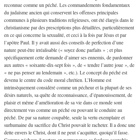
reconnue comme un péché. Les commandements fondamentaux
du judaïsme ancien qui conservent les offenses principales
communes à plusieurs traditions religieuses, ont été élargis dans le
christianisme par des prescriptions plus détaillées, particulièrement
en ce qui concerne la sexualité, et ceci à la fois par Jésus et par
l’apôtre Paul. Il y avait aussi des conseils de perfection d’une
nature peut-être irréalisable (« soyez donc parfaits » ; et plus
spécifiquement cette demande d’aimer ses ennemis, de pardonner
aux autres « soixante-dix-sept fois », de « tendre l’autre joue », de
« ne pas penser au lendemain », etc.). Le concept du péché est
devenu le centre du code moral chrétien. L’Homme est
intrinsèquement considéré comme un pécheur et la plupart de ses
désirs naturels, sa quête de reconnaissance, d’épanouissement, de
plaisir et même d’amélioration de sa vie dans ce monde sont
directement vus comme un péché ou pouvant le conduire au
péché. De par sa nature coupable, seule la vertu exemplaire et
surhumaine du sacrifice du Christ pouvait le racheter. Il a donc une
dette envers le Christ, dont il ne peut s’acquitter, quoiqu’il fasse.
Comme pécheur, il portera en permanence ce fardeau coupable,