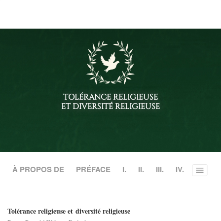
le
site
TOLÉRANCE RELIGIEUSE
ET DIVERSITÉ RELIGIEUSE
À PROPOS DE
PRÉFACE
I.
II.
III.
IV.
Toggle
menu
Tolérance religieuse et diversité religieuse