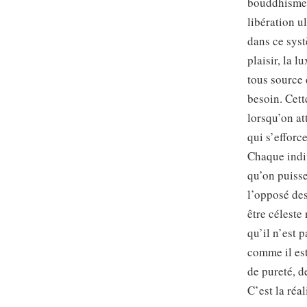
bouddhisme. 
libération u
dans ce syst
plaisir, la l
tous source 
besoin. Cett
lorsqu’on at
qui s’efforce
Chaque indiv
qu’on puisse
l’opposé de
être céleste
qu’il n’est p
comme il est
de pureté, de
C’est la réa