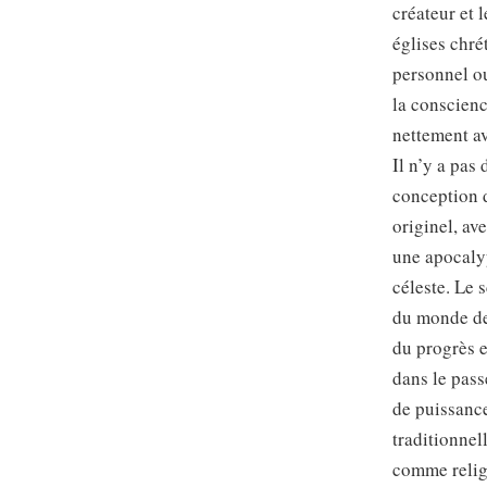
créateur et 
églises chré
personnel ou
la conscienc
nettement av
Il n’y a pas 
conception d
originel, av
une apocalyp
céleste. Le 
du monde des
du progrès e
dans le pass
de puissance
traditionnel
comme relig