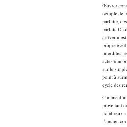
Œuvrer concr
octuple de la
parfaite, de
parfait. On 
arriver n’es
propre éveil
interdites, 
actes immora
sur le simpl
point à surm
cycle des re
Comme d’aut
provenant de
nombreux « r
l’ancien cor