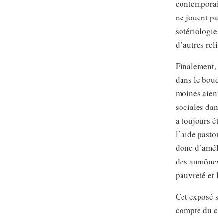
contemporain
ne jouent pa
sotériologie
d’autres rel
Finalement, 
dans le bou
moines aient
sociales dan
a toujours é
l’aide pasto
donc d’améli
des aumônes 
pauvreté et
Cet exposé 
compte du co