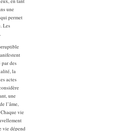
eux, en tant
ans une
 qui permet
e. Les
.
orruptible
anifestent
é par des
lité, la
les actes
 considère
ant, une
 de l’âme,
. Chaque vie
ouvellement
ue vie dépend