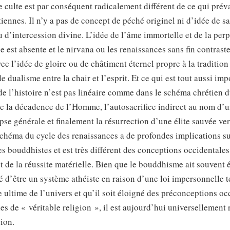
le culte est par conséquent radicalement différent de ce qui prév
tiennes. Il n’y a pas de concept de péché originel ni d’idée de s
 d’intercession divine. L’idée de l’âme immortelle et de la per
e est absente et le nirvana ou les renaissances sans fin contrast
ec l’idée de gloire ou de châtiment éternel propre à la tradition
de dualisme entre la chair et l’esprit. Et ce qui est tout aussi imp
e l’histoire n’est pas linéaire comme dans le schéma chrétien 
ec la décadence de l’Homme, l’autosacrifice indirect au nom d’u
se générale et finalement la résurrection d’une élite sauvée ver
schéma du cycle des renaissances a de profondes implications su
 bouddhistes et est très différent des conceptions occidentales
t de la réussite matérielle. Bien que le bouddhisme ait souvent 
é d’être un système athéiste en raison d’une loi impersonnelle t
 ultime de l’univers et qu’il soit éloigné des préconceptions oc
les de « véritable religion », il est aujourd’hui universellement
ion.