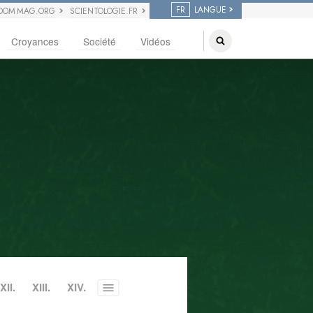
FR
LANGUE
DOM MAG.ORG
SCIENTOLOGIE.FR
Croyances
Société
Vidéos
XII.
XIII.
XIV.
Toggle
menu