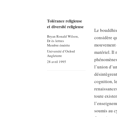
Tolérance religieuse
et diversité religieuse
Le bouddhis
Bryan Ronald Wilson,
considère qu
Dr ès lettres
mouvement c
Membre émérite
Université d’Oxford
matériel. Il
Angleterre
phénomènes,
28 avril 1995
l’union d’u
désintègrent
cognition, l
renaissances
toute existe
l’enseigneme
soumis au cy