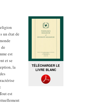
eligion
s un état de
 monde
e de
omme est
nt et se
TÉLÉCHARGER LE
eption, la
LIVRE BLANC
 des
ractérise
t
Tout est
bituellement