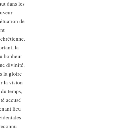
aut dans les
auveur
pétuation de
ent
 chrétienne.
ortant, la
du bonheur
ne divinité,
s la gloire
r la vision
 du temps,
été accusé
enant lieu
cidentales
 reconnu