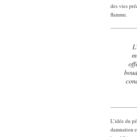
des vies pr
flamme.
L
m
off
boud
cond
L’idée du pé
damnation et