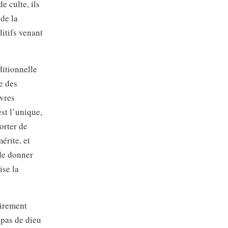
e culte, ils
 de la
itifs venant
ditionnelle
e des
uvres
st l’unique,
orter de
érite, et
de donner
ise la
irement
 pas de dieu