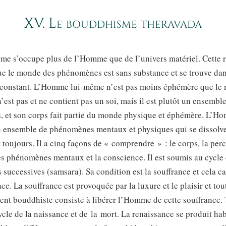
XV. Le bouddhisme theravada
me s’occupe plus de l’Homme que de l’univers matériel. Cette r
e le monde des phénomènes est sans substance et se trouve dan
onstant. L’Homme lui-même n’est pas moins éphémère que le
 n’est pas et ne contient pas un soi, mais il est plutôt un ensembl
 et son corps fait partie du monde physique et éphémère. L’H
n ensemble de phénomènes mentaux et physiques qui se dissolve
 toujours. Il a cinq façons de « comprendre » : le corps, la perc
es phénomènes mentaux et la conscience. Il est soumis au cycle
 successives (samsara). Sa condition est la souffrance et cela ca
nce. La souffrance est provoquée par la luxure et le plaisir et tou
nt bouddhiste consiste à libérer l’Homme de cette souffrance. 
cle de la naissance et de la mort. La renaissance se produit ha