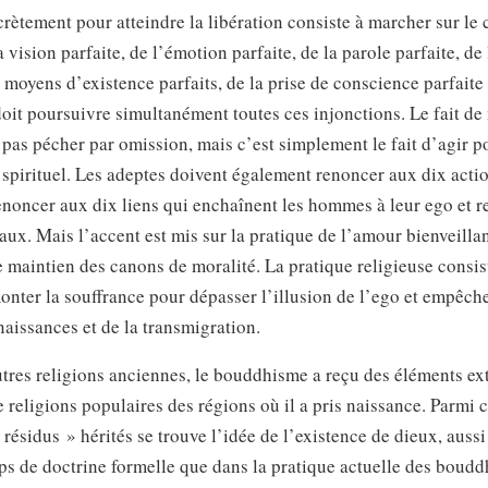
ètement pour atteindre la libération consiste à marcher sur le
 vision parfaite, de l’émotion parfaite, de la parole parfaite, de
s moyens d’existence parfaits, de la prise de conscience parfaite 
doit poursuivre simultanément toutes ces injonctions. Le fait de
t pas pécher par omission, mais c’est simplement le fait d’agir p
 spirituel. Les adeptes doivent également renoncer aux dix acti
renoncer aux dix liens qui enchaînent les hommes à leur ego et 
ux. Mais l’accent est mis sur la pratique de l’amour bienveilla
e maintien des canons de moralité. La pratique religieuse consis
onter la souffrance pour dépasser l’illusion de l’ego et empêche
naissances et de la transmigration.
res religions anciennes, le bouddhisme a reçu des éléments ext
 religions populaires des régions où il a pris naissance. Parmi 
ésidus » hérités se trouve l’idée de l’existence de dieux, aussi
ps de doctrine formelle que dans la pratique actuelle des boudd