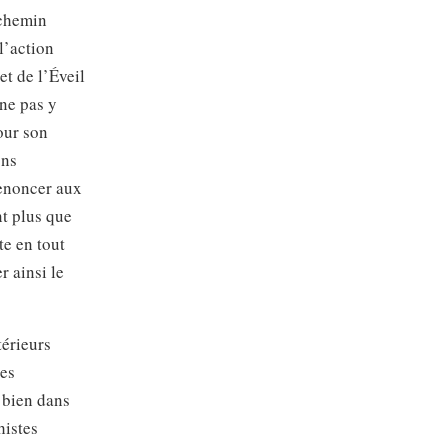
 chemin
 l’action
et de l’Éveil
 ne pas y
our son
ons
renoncer aux
nt plus que
te en tout
r ainsi le
érieurs
ces
 bien dans
histes