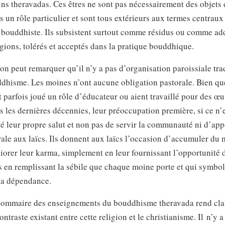
s theravadas. Ces êtres ne sont pas nécessairement des objets d
s un rôle particulier et sont tous extérieurs aux termes centraux
 bouddhiste. Ils subsistent surtout comme résidus ou comme add
igions, tolérés et acceptés dans la pratique bouddhique.
on peut remarquer qu’il n’y a pas d’organisation paroissiale tra
ddhisme. Les moines n’ont aucune obligation pastorale. Bien qu
 parfois joué un rôle d’éducateur ou aient travaillé pour des œ
s les dernières décennies, leur préoccupation première, si ce n’e
té leur propre salut et non pas de servir la communauté ni d’app
rale aux laïcs. Ils donnent aux laïcs l’occasion d’accumuler du m
orer leur karma, simplement en leur fournissant l’opportunité 
en remplissant la sébile que chaque moine porte et qui symbol
 la dépendance.
sommaire des enseignements du bouddhisme theravada rend cla
ntraste existant entre cette religion et le christianisme. Il n’y a