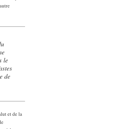
autre
du
me
s le
astes
ne de
ut et de la
le