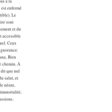
as à la
e est enfermé
tible). Le
uire sont
chement et du
st accessible
tuel. Ceux
 ignorance.
vana. Bien
le chemin. À
dit que nul
u salut, et
le néant,
’immortalité,
passions.