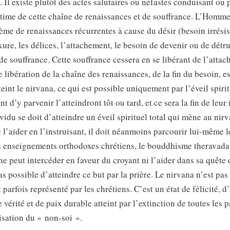
Il existe plutôt des actes salutaires ou néfastes conduisant ou p
ltime de cette chaîne de renaissances et de souffrance. L’Homm
ème de renaissances récurrentes à cause du désir (besoin irrésis
uxure, les délices, l’attachement, le besoin de devenir ou de détr
de souffrance. Cette souffrance cessera en se libérant de l’atta
e libération de la chaîne des renaissances, de la fin du besoin, e
teint le nirvana, ce qui est possible uniquement par l’éveil spiri
nt d’y parvenir l’atteindront tôt ou tard, et ce sera la fin de leur
idu se doit d’atteindre un éveil spirituel total qui mène au nir
 l’aider en l’instruisant, il doit néanmoins parcourir lui-même 
s enseignements orthodoxes chrétiens, le bouddhisme theravada 
 ne peut intercéder en faveur du croyant ni l’aider dans sa quête d
as possible d’atteindre ce but par la prière. Le nirvana n’est pas 
 parfois représenté par les chrétiens. C’est un état de félicité, d
 vérité et de paix durable atteint par l’extinction de toutes les 
lisation du « non-soi ».