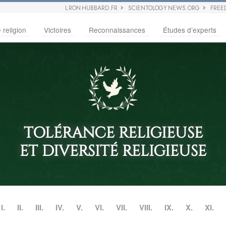
L RON HUBBARD.FR
SCIENTOLOGY NEWS.ORG
FREE
 religion
Victoires
Reconnaissances
Études d’experts
TOLÉRANCE RELIGIEUSE
ET DIVERSITÉ RELIGIEUSE
I.
II.
III.
IV.
V.
VI.
VII.
VIII.
IX.
X.
XI.