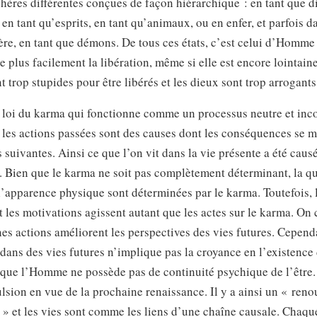
hères différentes conçues de façon hiérarchique : en tant que di
n tant qu’esprits, en tant qu’animaux, ou en enfer, et parfois d
re, en tant que démons. De tous ces états, c’est celui d’Homme
le plus facilement la libération, même si elle est encore lointain
 trop stupides pour être libérés et les dieux sont trop arrogants
e loi du karma qui fonctionne comme un processus neutre et inc
 les actions passées sont des causes dont les conséquences se m
s suivantes. Ainsi ce que l’on vit dans la vie présente a été caus
. Bien que le karma ne soit pas complètement déterminant, la qua
 l’apparence physique sont déterminées par le karma. Toutefois, 
et les motivations agissent autant que les actes sur le karma. On
es actions améliorent les perspectives des vies futures. Cepend
dans des vies futures n’implique pas la croyance en l’existence
 que l’Homme ne possède pas de continuité psychique de l’être
lsion en vue de la prochaine renaissance. Il y a ainsi un « ren
» et les vies sont comme les liens d’une chaîne causale. Chaq