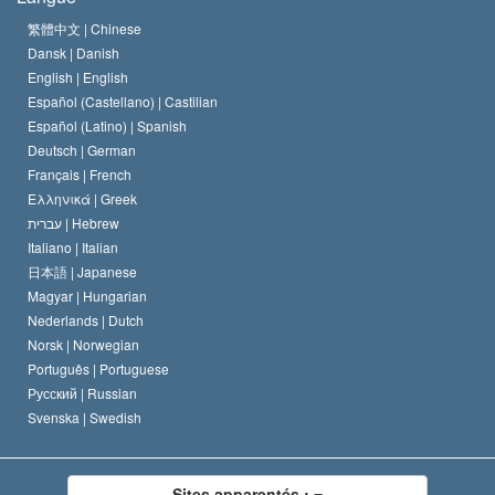
Le Credo de l’église de Scientology
Les normes internationales des droits de l’homme
繁體中文 |
Chinese
Dansk |
Danish
Le Code du scientologue
Proclamation sur la religion
English |
English
Español (Castellano) |
Castilian
David Miscavige
Español (Latino) |
Spanish
Deutsch |
German
Français |
French
Ελληνικά |
Greek
עברית |
Hebrew
Italiano |
Italian
日本語 |
Japanese
Magyar |
Hungarian
Nederlands |
Dutch
Norsk |
Norwegian
Português |
Portuguese
Русский |
Russian
Svenska |
Swedish
Sites apparentés :