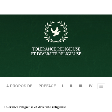
le
site
TOLÉRANCE RELIGIEUSE
ET DIVERSITÉ RELIGIEUSE
À PROPOS DE
PRÉFACE
I.
II.
III.
IV.
Toggle
menu
Tolérance religieuse et diversité religieuse